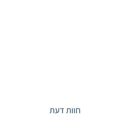
החזירו לעצמכם את החיוך!
תור בלחיצת כפתור
חוות דעת