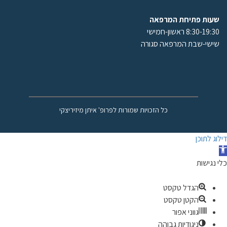
שעות פתיחת המרפאה
8:30-19:30 ראשון-חמישי
שישי-שבת המרפאה סגורה
כל הזכויות שמורות לפרופ' איתן מיזיריצקי
דילוג לתוכן
תח
רגל
כלי נגישות
גישות
הגדל טקסט
הקטן טקסט
גווני אפור
ניגודיות גבוהה