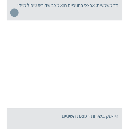
חד משמעית: אבצס בחניכיים הוא מצב שדורש טיפול מיידי
שכן […]
היי-טק בשירות רפואת השיניים