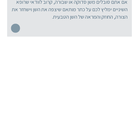
אם אתם סובלים משן סדוקה או שבורה, קרוב לוודאי שרופא
השיניים ימליץ לכם על כתר מותאם שיצפה את השן וישחזר את
הצורה, החוזק והמראה של השן הטבעית.
מומחי רפואת השיניים המובילים
הציוד המקיף והמתקדם בישראל
25 שנות נסיון בהשתלת שיניים