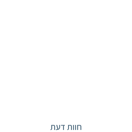
תכנית טיפולים בהתאמה אישית
החזירו לעצמכם את החיוך!
תור בלחיצת כפתור
חוות דעת