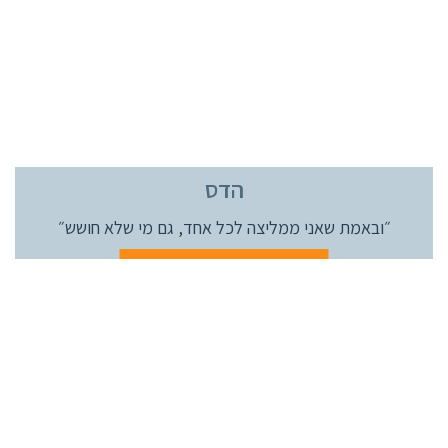
הדס
״ובאמת שאני ממליצה לכל
אחד, גם מי שלא חושש״