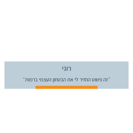
רוני
״זה פשוט החזיר לי את
הבטחון העצמי ברמות״