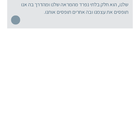
שלנו, הוא חלק בלתי נפרד מהמראה שלנו ומהדרך בה אנו
תופסים את עצמנו ובה אחרים תופסים אותנו.
מומחי רפואת השיניים המובילים
הציוד המקיף והמתקדם בישראל
25 שנות נסיון בהשתלת שיניים
תכנית טיפולים בהתאמה אישית