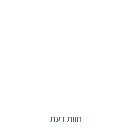
החזירו לעצמכם את החיוך!
תור בלחיצת כפתור
חוות דעת